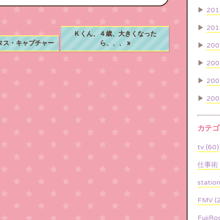
▶
201
▶
201
Ｋくん、４歳、大きくなった
タス・キャプチャー
ら、、、
»
▶
200
▶
200
▶
200
▶
200
カテゴ
tv (60)
仕事術 (
statio
FMV (2
FujiRoc