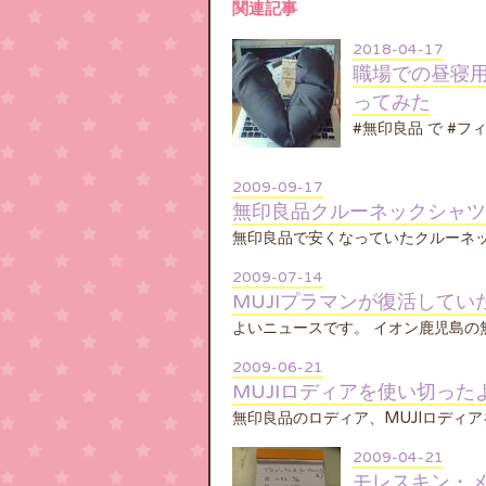
関連記事
2018-04-17
職場での昼寝
ってみた
#無印良品 で #フ
2009-09-17
無印良品クルーネックシャツ
無印良品で安くなっていたクルーネッ
2009-07-14
MUJIプラマンが復活してい
よいニュースです。 イオン鹿児島の
2009-06-21
MUJIロディアを使い切った
無印良品のロディア、MUJIロディ
2009-04-21
モレスキン・メ