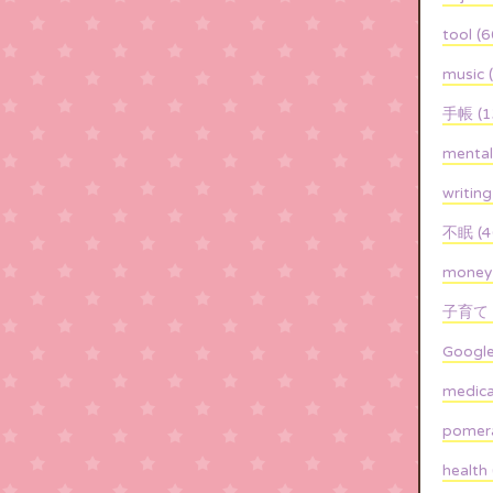
tool (6
music 
手帳 (1
mental
writing
不眠 (4
money 
子育て (
Google
medica
pomera
health