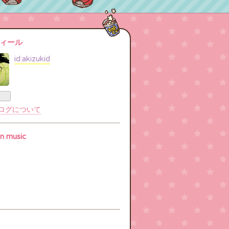
ィール
id:akizukid
ログについて
n music