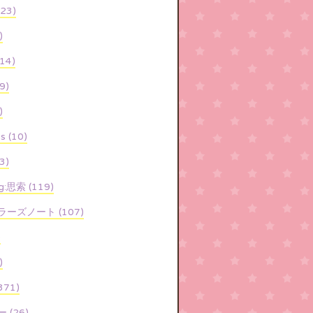
(23)
)
(14)
9)
)
s (10)
3)
ng:思索 (119)
ーズノート (107)
)
)
371)