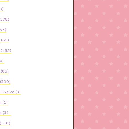
0)
(178)
33)
 (60)
 (162)
0)
(85)
330)
Pixel7a (3)
l (1)
 (31)
 (138)