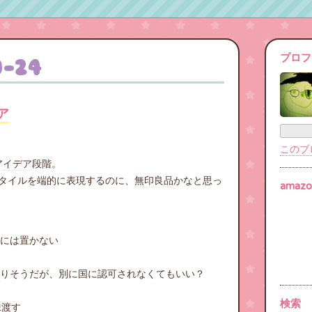
プロフ
0
-
24
ア
このブ
ア
イデア
段階。
スタイルを端的に表現するのに、
無印良品
かなと思っ
amazo
には置かない
し
りそうだが、別に国に認可されなくてもいい？
検索
株渡す