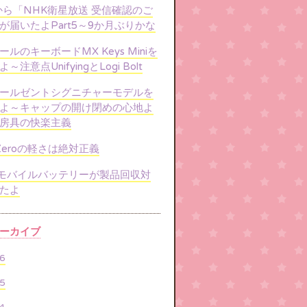
から「NHK衛星放送 受信確認のご
が届いたよPart5～9か月ぶりかな
ルのキーボードMX Keys Miniを
～注意点UnifyingとLogi Bolt
ールゼントシグニチャーモデルを
よ～キャップの開け閉めの心地よ
房具の快楽主義
 Zeroの軽さは絶対正義
erモバイルバッテリーが製品回収対
たよ
ーカイブ
6
5