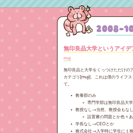
2008
-
1
無印良品大学というアイデ
muji
無印良品
と大学をくっつけただけの
カテゴリ[
muji
]、これは僕のライフ
て。
教養部のみ
専門学部は
無印良品
大学
教授なし→当然、教授会もな
設置審の問題とか色々あ
学長なし→CEOとか
株式会社→入学時に学生に１