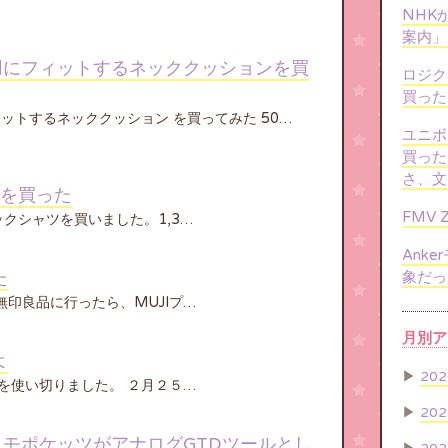
NHK
案内」
用にフィットするネッククッションを買
ロジクー
買ったよ
ィットするネッククッション を買ってみた 50…
ユニボ
買った
さ、文
を買った
FMV
クシャツを買いました。1,3…
Ank
た
象だっ
無印良品に行ったら、MUJIプ…
月別ア
よ
▶
202
アを使い切りました。 ２月２５…
▶
202
モポケッツがアナログGTDツールとし