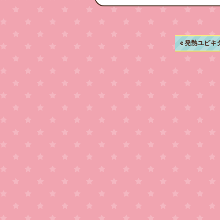
«
発熱ユビキ