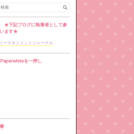
 ★下記ブログに執筆者として参
います★
リーマネジメントジャーナル
e Paperwhiteを一押し
事