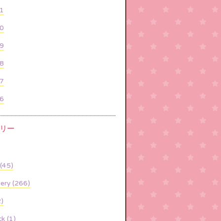
1
0
9
8
7
6
リー
45)
nery (266)
)
k (1)