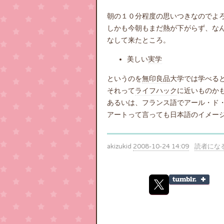
朝の１０分程度の思いつきなのでよ
しかも今朝もまだ熱が下がらず、な
なして来たところ。
美しい
実学
というのを
無印良品
大学では学べる
それって
ライフハック
に近いものか
あるいは、フランス語でアール・ド
アートって言っても日本語のイメー
akizukid
2008-10-24 14:09
読者にな