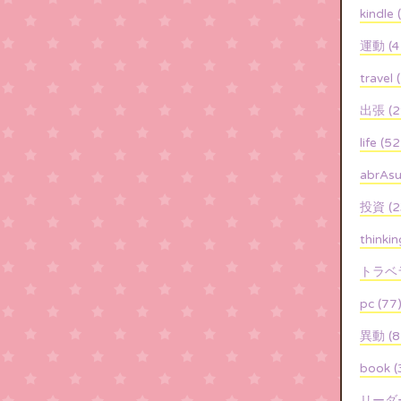
kindle 
運動 (4
travel 
出張 (2
life (52
abrAsu
投資 (2
thinki
トラベラ
pc (77
異動 (8
book (