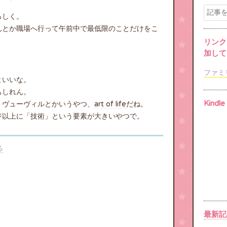
ろしく。
んとか職場へ行って午前中で最低限のことだけをこ
リンク
加して
ファミ
といいな。
もしれん。
Kindl
・ヴューヴィルとかいうやつ、
art of life
だね。
ジ以上に「技術」という要素が大きいやつで。
る
最新記